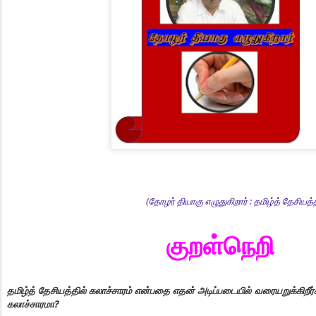
(
தோழர் தியாகு எழுதுகிறார் : தமிழ்த் தேசியத்
குறள்நெறி
தமிழ்த் தேசியத்தில் கலாச்சாரம் என்பதை எதன் அடிப்படையில் வரையறுக்கிறீர்க
கலாச்சாரமா?